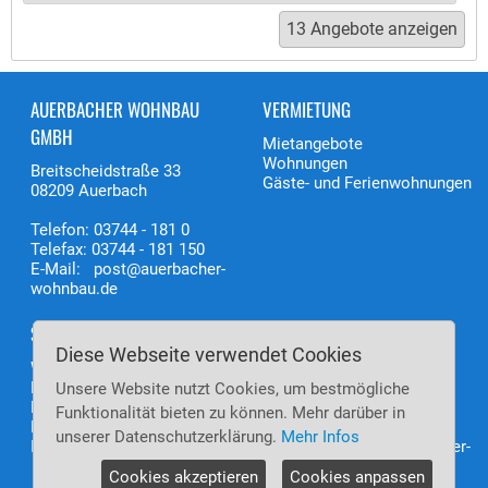
AUERBACHER WOHNBAU
VERMIETUNG
GMBH
Mietangebote
Wohnungen
Breitscheidstraße 33
Gäste- und Ferienwohnungen
08209 Auerbach
Telefon: 03744 - 181 0
Telefax: 03744 - 181 150
E-Mail: post@auerbacher-
wohnbau.de
SERVICE
INFO
Diese Webseite verwendet Cookies
Wir über uns
Frau Nicole Wolfram
Havarie- und Servicedienst
Unsere Website nutzt Cookies, um bestmögliche
Kontakt-Formular
Telefon: 03744 - 181 138
Funktionalität bieten zu können. Mehr darüber in
Datenschutzerklärung
E-Mail:
unserer Datenschutzerklärung.
Mehr Infos
Impressum
nicole.wolfram@auerbacher-
wohnbau.de
Cookies akzeptieren
Cookies anpassen