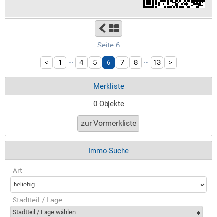
Seite 6
…
…
<
1
4
5
6
7
8
13
>
Merkliste
0 Objekte
Immo-Suche
Art
Stadtteil / Lage
Stadtteil / Lage wählen