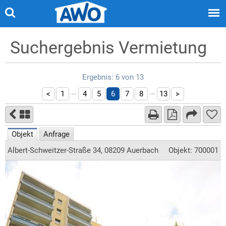
Suchergebnis Vermietung
Ergebnis: 6 von 13
…
…
<
1
4
5
6
7
8
13
>
Objekt
Anfrage
Albert-Schweitzer-Straße 34, 08209 Auerbach
Objekt: 700001