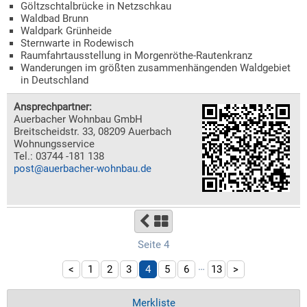
Göltzschtalbrücke in Netzschkau
Waldbad Brunn
Waldpark Grünheide
Sternwarte in Rodewisch
Raumfahrtausstellung in Morgenröthe-Rautenkranz
Wanderungen im größten zusammenhängenden Waldgebiet
in Deutschland
Ansprechpartner:
Auerbacher Wohnbau GmbH
Breitscheidstr. 33, 08209 Auerbach
Wohnungsservice
Tel.: 03744 -181 138
post@auerbacher-wohnbau.de
Seite 4
…
<
1
2
3
4
5
6
13
>
Merkliste