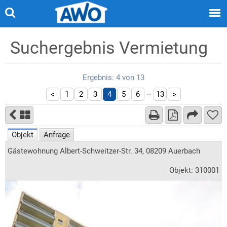
Suchergebnis Vermietung
Ergebnis: 4 von 13
…
<
1
2
3
4
5
6
13
>
Objekt
Anfrage
Gästewohnung Albert-Schweitzer-Str. 34, 08209 Auerbach
Objekt: 310001