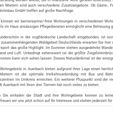
 Beratung werden Mieter, die in finanzielle Nöte geraten unterst
den Mietern sind auch verschiedene Zusatzangebote. Ob Gäste-, F
Wohnbau GmbH treffen auf große Nachfrage.
 können wir barrierearme/-freie Wohnungen in verschiedenen Wo
ils im Haus ansässigen Pflegediensten ermöglicht eine Betreuung 
underschön in die vogtländische Landschaft eingebunden, ist s
 zusammenhängenden Waldgebiet Deutschlands erwarten Sie hier op
ersport das große Highlight. Im Sommer stehen ausgedehnte Wander
and und Luft. Unbedingt sehenswert ist die größte Ziegelsteinbrü
nstein kann sich sehen lassen. Dieses Naturdenkmal ist der einzig
Wohngebiete in Auerbach bieten aufgrund ihrer Lage einen herrlic
Mietern ist die optimale Verkehrsanbindung mit Bus und Bah
zentren im Umkreis erreichen. Ein weiterer Pluspunkt sind die vi
t Auerbach mit Ihren drei Türmen hat noch vieles zu bieten.
 Sie einladen die Stadt und ihre Wohngebiete kennen zu lern
freuen wir uns jetzt schon auf Ihr Interesse und stehen jederzeit fü