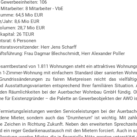
 Gewerbeeinheiten: 106
Mitarbeiter: 8 Mitarbeiter - VbE
summe: 64,5 Mio EUR
/Jahr: 8,6 Mio EUR
volumen: 28,7 Mio EUR
apital: 26 TEUR
htsrat: 6 Personen
htsratsvorsitzender: Herr Jens Scharff
ftsführung: Frau Dagmar Blechschmidt, Herr Alexander Poller
samtbestand von 1.811 Wohnungen steht ein attraktives Wohnungsa
en 1-Zimmer-Wohnung mit einfachem Standard über sanierten Wohn
Grundrissänderungen zu fairen Mietpreisen reicht das vielfält
nd Ausstattungsvarianten entsprechend Ihrer familiären Situation
en Räumlichkeiten bei der Auerbacher Wohnbau GmbH fündig. Ob T
e für Existenzgründer – die Palette an Gewerbeobjekten der AWO ist 
ermietungsleistungen werden Serviceleistungen bei der Auerbach
dene Mieter, sondern auch das "Drumherum" ist wichtig. Mit zahl
ie Zeichen in Richtung Zukunft. Neben den erweiterten Sprechzeit
 ein reger Gedankenaustausch mit den Mietern forciert. Auch in s