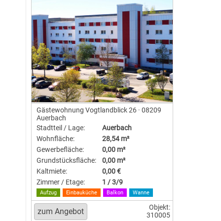
Gästewohnung Vogtlandblick 26 · 08209
Auerbach
Stadtteil / Lage:
Auerbach
Wohnfläche:
28,54 m²
Gewerbefläche:
0,00 m²
Grundstücksfläche:
0,00 m²
Kaltmiete:
0,00 €
Zimmer / Etage:
1 / 3/9
Aufzug
Einbauküche
Balkon
Wanne
Objekt:
310005