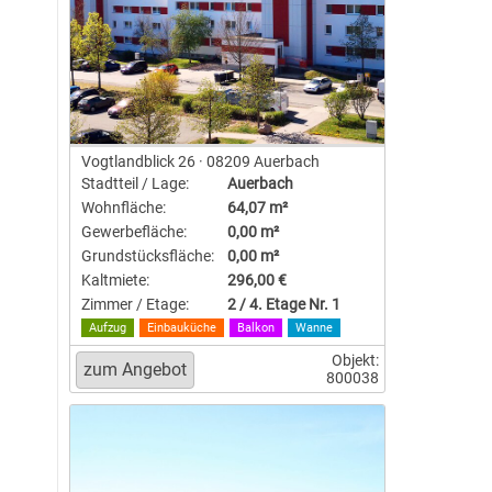
Vogtlandblick 26 · 08209 Auerbach
Stadtteil / Lage:
Auerbach
Wohnfläche:
64,07 m²
Gewerbefläche:
0,00 m²
Grundstücksfläche:
0,00 m²
Kaltmiete:
296,00 €
Zimmer / Etage:
2 / 4. Etage Nr. 1
Aufzug
Einbauküche
Balkon
Wanne
Objekt:
800038