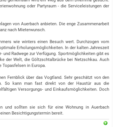
ützt und gemeinsam wird ein Weg aus dem Dilemma gesucht.
erienwohnung oder Partyraum - die Serviceleistungen der
hnlagen von Auerbach anbieten. Die enge Zusammenarbeit
ganz nach Mieterwunsch.
ommers wie winters einen Besuch wert. Durchzogen vom
timale Erholungsmöglichkeiten. In der kalten Jahreszeit
- und Radwege zur Verfügung. Sportmöglichkeiten gibt es
cke der Welt, die Göltzschtalbrücke bei Netzschkau. Auch
e Topasfelsen in Europa.
hen Fernblick über das Vogtland. Sehr geschätzt von den
n. So kann man fast direkt von der Haustür aus die
elfältigen Versorgungs- und Einkaufsmöglichkeiten. Doch
en und sollten sie sich für eine Wohnung in Auerbach
r einen Besichtigungstermin bereit.