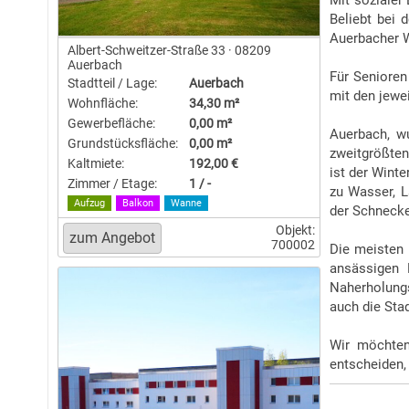
Mit sozialer
Beliebt bei 
Auerbacher 
Albert-Schweitzer-Straße 33 · 08209
Auerbach
Für Senioren
Stadtteil / Lage:
Auerbach
mit den jewe
Wohnfläche:
34,30 m²
Gewerbefläche:
0,00 m²
Auerbach, w
Grundstücksfläche:
0,00 m²
zweitgrößten
Kaltmiete:
192,00 €
ist der Wint
Zimmer / Etage:
1 / -
zu Wasser, L
Aufzug
Balkon
Wanne
der Schnecke
Objekt:
700002
Die meisten 
ansässigen 
Naherholungs
auch die Stad
Wir möchten
entscheiden, 