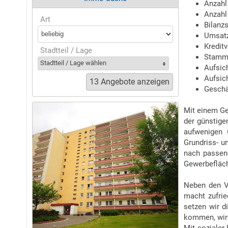
Anzahl
Anzahl 
Art
Bilanz
Umsatz
Kredit
Stadtteil / Lage
Stammk
Stadtteil / Lage wählen
Aufsic
Aufsic
Geschä
Mit einem Ge
der günstig
aufwenigen 
Grundriss- u
nach passend
Gewerbefläch
Neben den V
macht zufrie
setzen wir d
kommen, wird