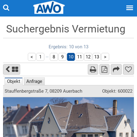
Suchergebnis Vermietung
Ergebnis: 10 von 13
…
<
1
8
9
10
11
12
13
>
Objekt
Anfrage
Stauffenbergstraße 7, 08209 Auerbach
Objekt: 600022