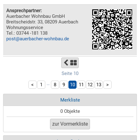
Ansprechpartner:
Auerbacher Wohnbau GmbH
Breitscheidstr. 33, 08209 Auerbach
Wohnungsservice
Tel.: 03744 -181 138
post@auerbacher-wohnbau.de
Seite 10
…
<
1
8
9
10
11
12
13
>
Merkliste
0 Objekte