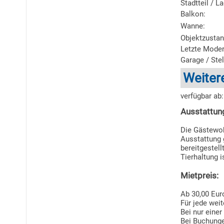
Stadtteil / L
Balkon:
Wanne:
Objektzustan
Letzte Moder
Garage / Stel
Weiter
verfügbar ab:
Ausstattun
Die Gästewoh
Ausstattung 
bereitgestellt
Tierhaltung i
Mietpreis:
Ab 30,00 Eur
Für jede wei
Bei nur eine
Bei Buchunge