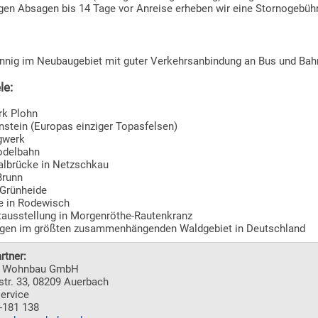
tigen Absagen bis 14 Tage vor Anreise erheben wir eine Stornogebühr
nnig im Neubaugebiet mit guter Verkehrsanbindung an Bus und Bah
le:
rk Plohn
stein (Europas einziger Topasfelsen)
gwerk
delbahn
albrücke in Netzschkau
Brunn
Grünheide
e in Rodewisch
ausstellung in Morgenröthe-Rautenkranz
gen im größten zusammenhängenden Waldgebiet in Deutschland
rtner:
r Wohnbau GmbH
str. 33, 08209 Auerbach
ervice
 -181 138