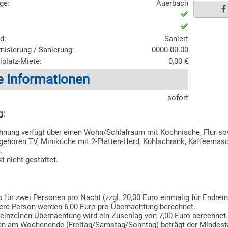
age:
Auerbach
d:
Saniert
nisierung / Sanierung:
0000-00-00
lplatz-Miete:
0,00 €
e Informationen
sofort
g:
nung verfügt über einen Wohn/Schlafraum mit Kochnische, Flur sow
gehören TV, Miniküche mit 2-Platten-Herd, Kühlschrank, Kaffeemas
.
st nicht gestattet.
o für zwei Personen pro Nacht (zzgl. 20,00 Euro einmalig für Endre
tere Person werden 6,00 Euro pro Übernachtung berechnet.
r einzelnen Übernachtung wird ein Zuschlag von 7,00 Euro berechnet.
n am Wochenende (Freitag/Samstag/Sonntag) beträgt der Mindesta