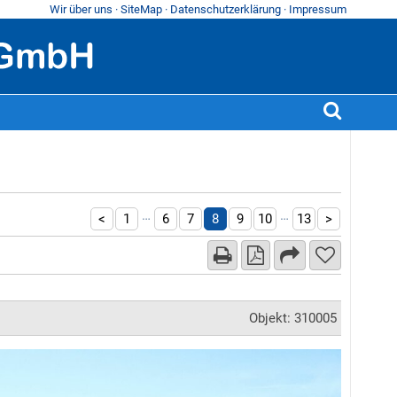
Wir über uns
·
SiteMap
·
Datenschutzerklärung
·
Impressum
…
…
<
1
6
7
8
9
10
13
>
Objekt: 310005