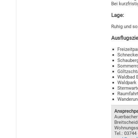
Bei kurzfris
Lage:
Ruhig und so
Ausflugszie
Freizeitpa
Schnecken
Schauber
Sommerro
Göltzscht
Waldbad 
Waldpark 
Sternwart
Raumfahrt
Wanderun
Ansprechpa
Auerbache
Breitscheid
Wohnungss
Tel.: 03744